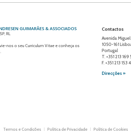
ANDRESEN GUIMARÃES & ASSOCIADOS
Contactos
SP, RL
Avenida Miguel
1050-161 Lisbo
nvie-nos o seu Curriculum Vitae e conheça os
Portugal
.
T. +351 213 169
F. +351 213 153 
Direcções »
Termos e Condições
Política de Privacidade
Política de Cookies
|
|