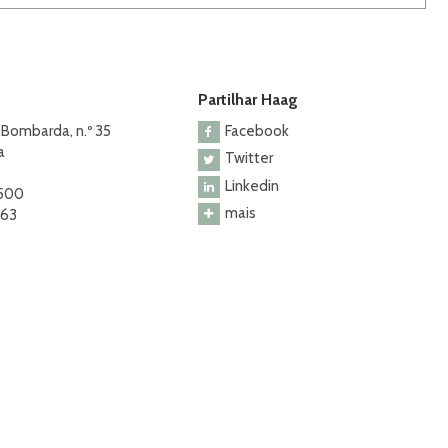
Partilhar Haag
 Bombarda, n.º 35
Facebook
a
Twitter
Linkedin
 500
mais
463