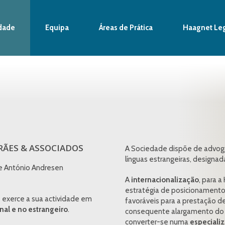
dade
Equipa
Áreas de Prática
Haagnet Le
RÃES & ASSOCIADOS
A Sociedade dispõe de advogad
línguas estrangeiras, designada
e António Andresen
A
internacionalização
, para 
estratégia de posicionamento
e exerce a sua actividade em
favoráveis para a prestação de
onal e no estrangeiro
.
consequente alargamento do me
converter-se numa
especiali