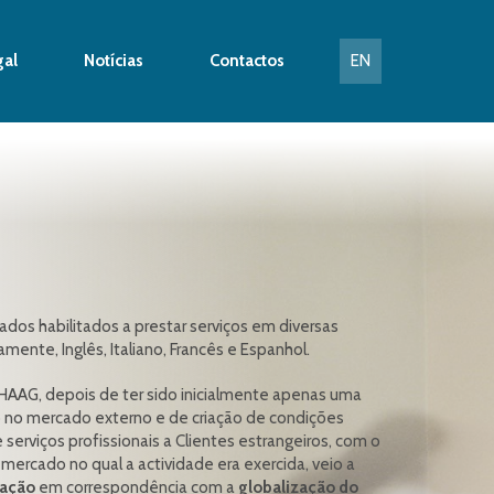
gal
Notícias
Contactos
EN
os habilitados a prestar serviços em diversas
mente, Inglês, Italiano, Francês e Espanhol.
a HAAG, depois de ter sido inicialmente apenas uma
 no mercado externo e de criação de condições
 serviços profissionais a Clientes estrangeiros, com o
rcado no qual a actividade era exercida, veio a
zação
em correspondência com a
globalização do