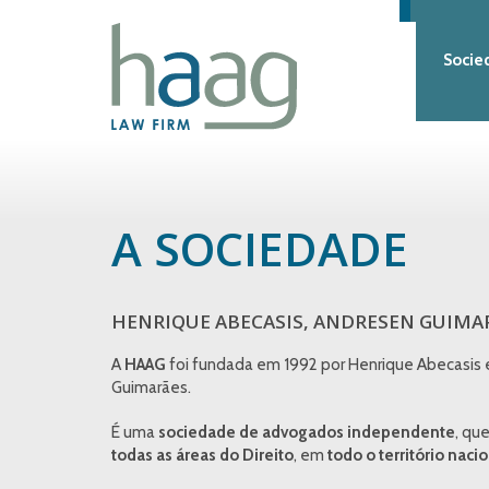
Socie
A SOCIEDADE
HENRIQUE ABECASIS, ANDRESEN GUIMA
A
HAAG
foi fundada em 1992 por Henrique Abecasis 
Guimarães.
É uma
sociedade de advogados
independente
, qu
todas as áreas do Direito
, em
todo o território naci