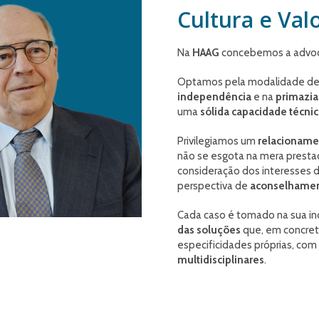
Cultura e Val
Na
HAAG
concebemos a advo
Optamos pela modalidade de e
independência
e na
primazia
uma
sólida capacidade técni
Privilegiamos um
relacioname
não se esgota na mera prestaç
consideração dos interesses d
perspectiva de
aconselhamen
Cada caso é tomado na sua ind
das soluções
que, em concret
especificidades próprias, co
multidisciplinares
.