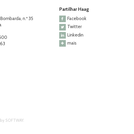
Partilhar Haag
 Bombarda, n.º 35
Facebook
a
Twitter
Linkedin
 500
mais
463
 by
SOFTWAY
.