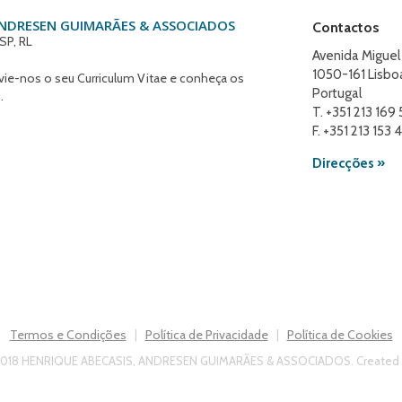
ANDRESEN GUIMARÃES & ASSOCIADOS
Contactos
SP, RL
Avenida Miguel
1050-161 Lisbo
nvie-nos o seu Curriculum Vitae e conheça os
Portugal
.
T. +351 213 169
F. +351 213 153 
Direcções »
Termos e Condições
Política de Privacidade
Política de Cookies
|
|
 2018 HENRIQUE ABECASIS, ANDRESEN GUIMARÃES & ASSOCIADOS. Created